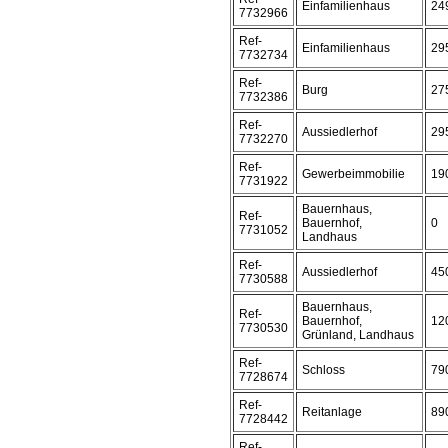
Einfamilienhaus
24
7732966
Ref-
Einfamilienhaus
29
7732734
Ref-
Burg
27
7732386
Ref-
Aussiedlerhof
29
7732270
Ref-
Gewerbeimmobilie
19
7731922
Bauernhaus,
Ref-
Bauernhof,
0
7731052
Landhaus
Ref-
Aussiedlerhof
45
7730588
Bauernhaus,
Ref-
Bauernhof,
12
7730530
Grünland, Landhaus
Ref-
Schloss
79
7728674
Ref-
Reitanlage
89
7728442
Ref-