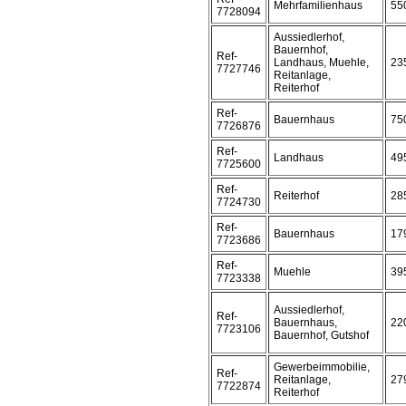
Mehrfamilienhaus
55
7728094
Aussiedlerhof,
Bauernhof,
Ref-
Landhaus, Muehle,
23
7727746
Reitanlage,
Reiterhof
Ref-
Bauernhaus
75
7726876
Ref-
Landhaus
49
7725600
Ref-
Reiterhof
28
7724730
Ref-
Bauernhaus
17
7723686
Ref-
Muehle
39
7723338
Aussiedlerhof,
Ref-
Bauernhaus,
22
7723106
Bauernhof, Gutshof
Gewerbeimmobilie,
Ref-
Reitanlage,
27
7722874
Reiterhof