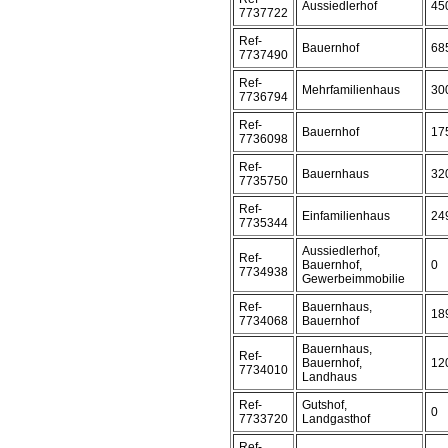
Aussiedlerhof
45
7737722
Ref-
Bauernhof
68
7737490
Ref-
Mehrfamilienhaus
30
7736794
Ref-
Bauernhof
17
7736098
Ref-
Bauernhaus
32
7735750
Ref-
Einfamilienhaus
24
7735344
Aussiedlerhof,
Ref-
Bauernhof,
0
7734938
Gewerbeimmobilie
Ref-
Bauernhaus,
18
7734068
Bauernhof
Bauernhaus,
Ref-
Bauernhof,
12
7734010
Landhaus
Ref-
Gutshof,
0
7733720
Landgasthof
Ref-