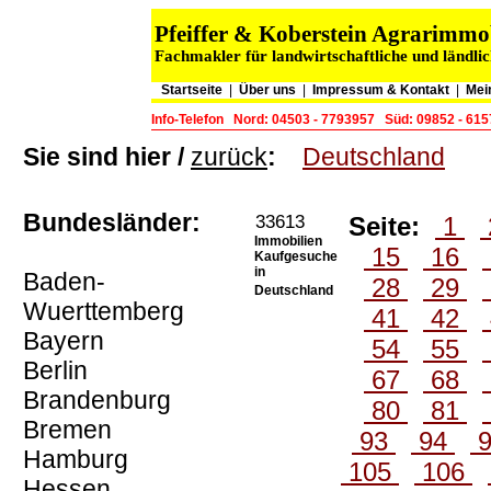
Pfeiffer & Koberstein Agrarimm
Fachmakler für landwirtschaftliche und ländli
Startseite
|
Über uns
|
Impressum & Kontakt
|
Mei
Info-Telefon
Nord: 04503 - 7793957
Süd: 09852 - 61
Sie sind hier /
zurück
:
Deutschland
Bundesländer:
33613
Seite:
1
Immobilien
15
16
Kaufgesuche
in
Baden-
28
29
Deutschland
Wuerttemberg
41
42
Bayern
54
55
Berlin
67
68
Brandenburg
80
81
Bremen
93
94
Hamburg
105
106
Hessen