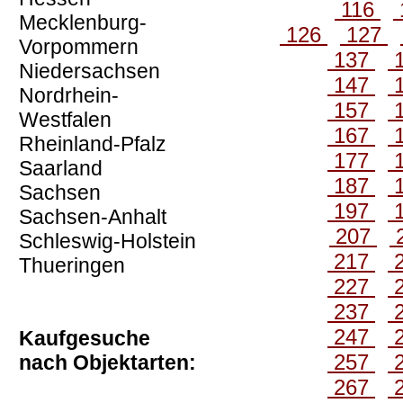
116
Mecklenburg-
126
127
Vorpommern
137
Niedersachsen
147
Nordrhein-
157
Westfalen
167
Rheinland-Pfalz
177
Saarland
187
Sachsen
197
Sachsen-Anhalt
207
Schleswig-Holstein
217
Thueringen
227
237
247
Kaufgesuche
257
nach Objektarten:
267