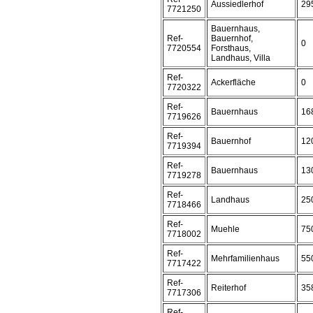
Aussiedlerhof
29
7721250
Bauernhaus,
Ref-
Bauernhof,
0
7720554
Forsthaus,
Landhaus, Villa
Ref-
Ackerfläche
0
7720322
Ref-
Bauernhaus
16
7719626
Ref-
Bauernhof
12
7719394
Ref-
Bauernhaus
13
7719278
Ref-
Landhaus
25
7718466
Ref-
Muehle
75
7718002
Ref-
Mehrfamilienhaus
55
7717422
Ref-
Reiterhof
35
7717306
Ref-