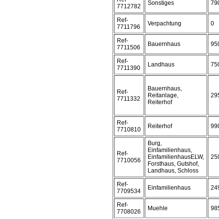
Sonstiges
79
7712782
Ref-
Verpachtung
0
7711796
Ref-
Bauernhaus
95
7711506
Ref-
Landhaus
75
7711390
Bauernhaus,
Ref-
Reitanlage,
29
7711332
Reiterhof
Ref-
Reiterhof
99
7710810
Burg,
Einfamilienhaus,
Ref-
EinfamilienhausELW,
25
7710056
Forsthaus, Gutshof,
Landhaus, Schloss
Ref-
Einfamilienhaus
24
7709534
Ref-
Muehle
98
7708026