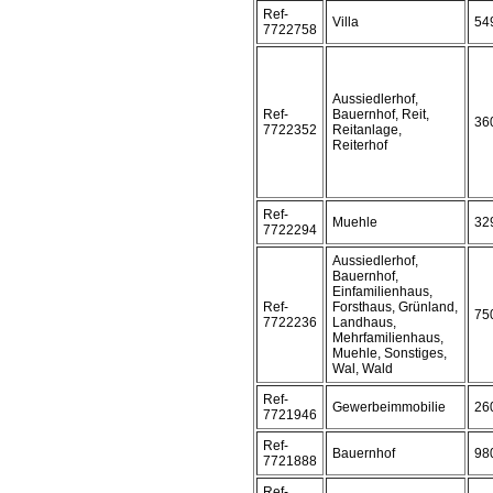
Ref-
Villa
54
7722758
Aussiedlerhof,
Ref-
Bauernhof, Reit,
36
7722352
Reitanlage,
Reiterhof
Ref-
Muehle
32
7722294
Aussiedlerhof,
Bauernhof,
Einfamilienhaus,
Ref-
Forsthaus, Grünland,
75
7722236
Landhaus,
Mehrfamilienhaus,
Muehle, Sonstiges,
Wal, Wald
Ref-
Gewerbeimmobilie
26
7721946
Ref-
Bauernhof
98
7721888
Ref-