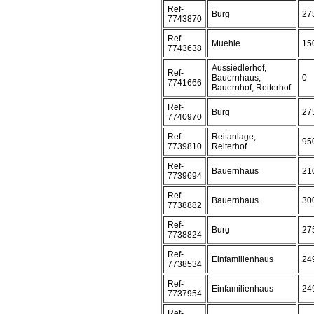
Ref-
Burg
27
7743870
Ref-
Muehle
15
7743638
Aussiedlerhof,
Ref-
Bauernhaus,
0
7741666
Bauernhof, Reiterhof
Ref-
Burg
27
7740970
Ref-
Reitanlage,
95
7739810
Reiterhof
Ref-
Bauernhaus
21
7739694
Ref-
Bauernhaus
30
7738882
Ref-
Burg
27
7738824
Ref-
Einfamilienhaus
24
7738534
Ref-
Einfamilienhaus
24
7737954
Ref-