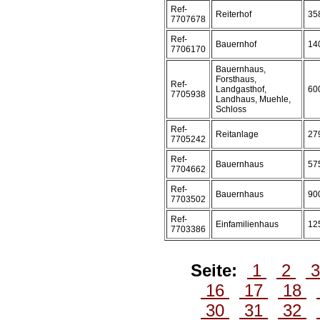
Ref-
Reiterhof
35
7707678
Ref-
Bauernhof
14
7706170
Bauernhaus,
Forsthaus,
Ref-
Landgasthof,
60
7705938
Landhaus, Muehle,
Schloss
Ref-
Reitanlage
27
7705242
Ref-
Bauernhaus
57
7704662
Ref-
Bauernhaus
90
7703502
Ref-
Einfamilienhaus
12
7703386
Seite:
1
2
16
17
18
30
31
32