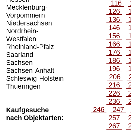
116
Mecklenburg-
126
Vorpommern
136
Niedersachsen
146
Nordrhein-
156
Westfalen
166
Rheinland-Pfalz
176
Saarland
186
Sachsen
196
Sachsen-Anhalt
206
Schleswig-Holstein
216
Thueringen
226
236
246
247
Kaufgesuche
257
nach Objektarten:
267