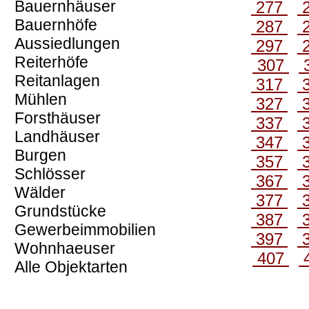
Bauernhäuser
277
Bauernhöfe
287
Aussiedlungen
297
Reiterhöfe
307
Reitanlagen
317
Mühlen
327
Forsthäuser
337
Landhäuser
347
Burgen
357
Schlösser
367
Wälder
377
Grundstücke
387
Gewerbeimmobilien
397
Wohnhaeuser
407
Alle Objektarten