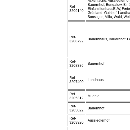
Ackerfläche, Aussiedlerho
Bauernhof, Bungalow, Einf
Ref-
EinfamilienhausELW, Ferie
3209140
Grünland, Gutshof, Landha
Sonstiges, Villa, Wald, We
Ref-
Bauernhaus, Bauernhof, 
3208792
Ref-
Bauernhof
3208386
Ref-
Landhaus
3207400
Ref-
Muehle
3205312
Ref-
Bauernhof
3205022
Ref-
Aussiedlerhof
3203920