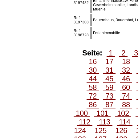
EinfamilienhausELW, Ferie
3197482
Gewerbeimmobilie, Landha
Muehle
Ref-
Bauernhaus, Bauernhof, 
3197308
Ref-
Ferienimmobilie
3196728
Seite:
1
2
16
17
18
30
31
32
44
45
46
58
59
60
72
73
74
86
87
88
100
101
102
112
113
114
124
125
126