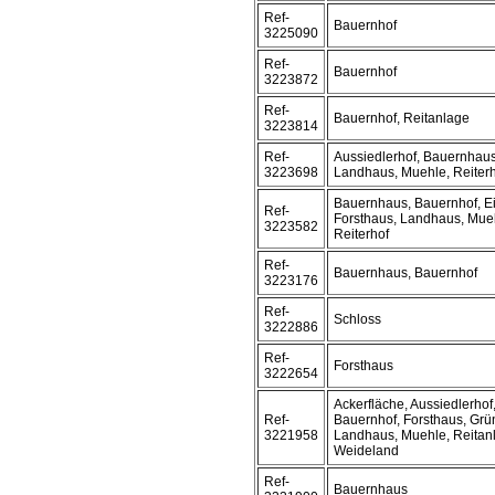
Ref-
Bauernhof
3225090
Ref-
Bauernhof
3223872
Ref-
Bauernhof, Reitanlage
3223814
Ref-
Aussiedlerhof, Bauernhaus
3223698
Landhaus, Muehle, Reiter
Bauernhaus, Bauernhof, Ei
Ref-
Forsthaus, Landhaus, Mueh
3223582
Reiterhof
Ref-
Bauernhaus, Bauernhof
3223176
Ref-
Schloss
3222886
Ref-
Forsthaus
3222654
Ackerfläche, Aussiedlerho
Ref-
Bauernhof, Forsthaus, Grü
3221958
Landhaus, Muehle, Reitanl
Weideland
Ref-
Bauernhaus