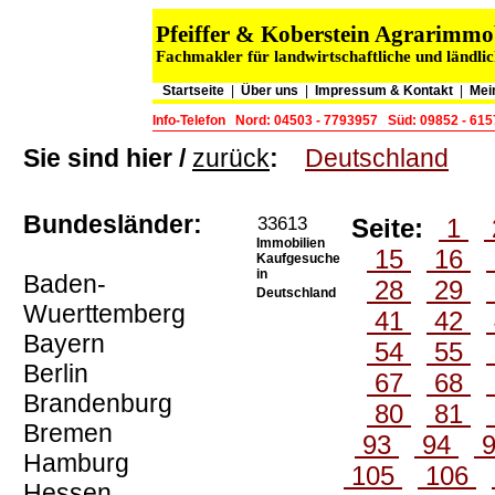
Pfeiffer & Koberstein Agrarimm
Fachmakler für landwirtschaftliche und ländli
Startseite
|
Über uns
|
Impressum & Kontakt
|
Mei
Info-Telefon
Nord: 04503 - 7793957
Süd: 09852 - 61
Sie sind hier /
zurück
:
Deutschland
Bundesländer:
33613
Seite:
1
Immobilien
15
16
Kaufgesuche
in
Baden-
28
29
Deutschland
Wuerttemberg
41
42
Bayern
54
55
Berlin
67
68
Brandenburg
80
81
Bremen
93
94
Hamburg
105
106
Hessen