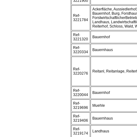
3221900
Ackerfläche, Aussiedlerho
Bauernhof, Burg, Forsthau
Ref-
ForstwirtschaftlicherBetrie
3221784
Landhaus, Landwirtschaftl
Reiterhof, Schloss, Wald,
Ref-
Bauernhof
3221320
Ref-
Bauernhaus
3220334
Ref-
Reitanl, Reitanlage, Reiter
3220276
Ref-
Bauernhof
3220044
Ref-
Muehle
3219696
Ref-
Bauernhaus
3219406
Ref-
Landhaus
3219174