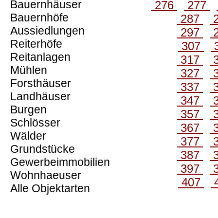
Bauernhäuser
276
277
Bauernhöfe
287
Aussiedlungen
297
Reiterhöfe
307
Reitanlagen
317
Mühlen
327
Forsthäuser
337
Landhäuser
347
Burgen
357
Schlösser
367
Wälder
377
Grundstücke
387
Gewerbeimmobilien
397
Wohnhaeuser
407
Alle Objektarten