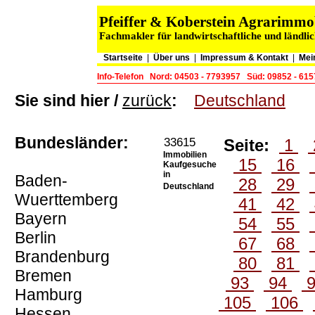
Pfeiffer & Koberstein Agrarimm
Fachmakler für landwirtschaftliche und ländli
Startseite
|
Über uns
|
Impressum & Kontakt
|
Mei
Info-Telefon
Nord: 04503 - 7793957
Süd: 09852 - 61
Sie sind hier /
zurück
:
Deutschland
Bundesländer:
33615
Seite:
1
Immobilien
15
16
Kaufgesuche
in
Baden-
28
29
Deutschland
Wuerttemberg
41
42
Bayern
54
55
Berlin
67
68
Brandenburg
80
81
Bremen
93
94
Hamburg
105
106
Hessen