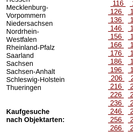
116
Mecklenburg-
126
Vorpommern
136
Niedersachsen
146
Nordrhein-
156
Westfalen
166
Rheinland-Pfalz
176
Saarland
186
Sachsen
196
Sachsen-Anhalt
206
Schleswig-Holstein
216
Thueringen
226
236
246
Kaufgesuche
256
nach Objektarten:
266