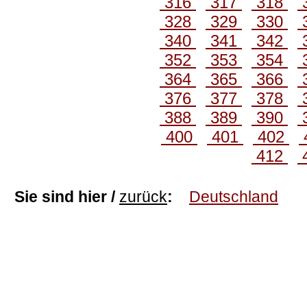
316
317
318
328
329
330
340
341
342
352
353
354
364
365
366
376
377
378
388
389
390
400
401
402
412
Sie sind hier /
zurück
:
Deutschland