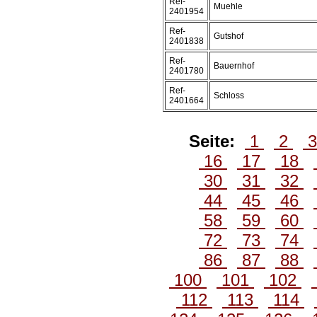
Ref-
Muehle
2401954
Ref-
Gutshof
2401838
Ref-
Bauernhof
2401780
Ref-
Schloss
2401664
Seite:
1
2
16
17
18
30
31
32
44
45
46
58
59
60
72
73
74
86
87
88
100
101
102
112
113
114