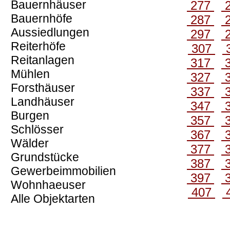
Bauernhäuser
277
Bauernhöfe
287
Aussiedlungen
297
Reiterhöfe
307
Reitanlagen
317
Mühlen
327
Forsthäuser
337
Landhäuser
347
Burgen
357
Schlösser
367
Wälder
377
Grundstücke
387
Gewerbeimmobilien
397
Wohnhaeuser
407
Alle Objektarten