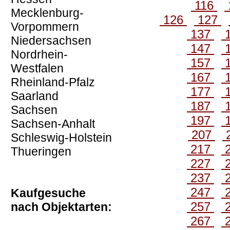
116
Mecklenburg-
126
127
Vorpommern
137
Niedersachsen
147
Nordrhein-
157
Westfalen
167
Rheinland-Pfalz
177
Saarland
187
Sachsen
197
Sachsen-Anhalt
207
Schleswig-Holstein
217
Thueringen
227
237
247
Kaufgesuche
257
nach Objektarten:
267