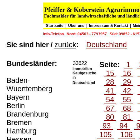
Pfeiffer & Koberstein Agrarimm
Fachmakler für landwirtschaftliche und ländli
Startseite
|
Über uns
|
Impressum & Kontakt
|
Mei
Info-Telefon
Nord: 04503 - 7793957
Süd: 09852 - 61
Sie sind hier /
zurück
:
Deutschland
Bundesländer:
33622
Seite:
1
Immobilien
15
16
Kaufgesuche
in
Baden-
28
29
Deutschland
Wuerttemberg
41
42
Bayern
54
55
Berlin
67
68
Brandenburg
80
81
Bremen
93
94
Hamburg
105
106
Hessen