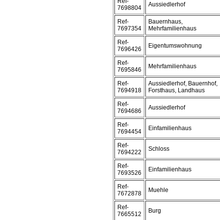
Ref-
Aussiedlerhof
7698804
Ref-
Bauernhaus,
7697354
Mehrfamilienhaus
Ref-
Eigentumswohnung
7696426
Ref-
Mehrfamilienhaus
7695846
Ref-
Aussiedlerhof, Bauernhof,
7694918
Forsthaus, Landhaus
Ref-
Aussiedlerhof
7694686
Ref-
Einfamilienhaus
7694454
Ref-
Schloss
7694222
Ref-
Einfamilienhaus
7693526
Ref-
Muehle
7672878
Ref-
Burg
7665512