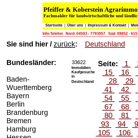
Pfeiffer & Koberstein Agrarimm
Fachmakler für landwirtschaftliche und ländli
Startseite
|
Über uns
|
Impressum & Kontakt
|
Mei
Info-Telefon
Nord: 04503 - 7793957
Süd: 09852 - 61
Sie sind hier /
zurück
:
Deutschland
Bundesländer:
33622
Seite:
1
Immobilien
15
16
Kaufgesuche
in
Baden-
28
29
Deutschland
Wuerttemberg
41
42
Bayern
54
55
Berlin
67
68
Brandenburg
80
81
Bremen
93
94
Hamburg
105
106
Hessen