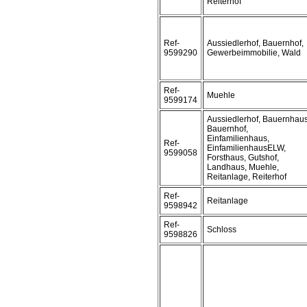
Reiterhof
Ref-
Aussiedlerhof, Bauernhof,
9599290
Gewerbeimmobilie, Wald
Ref-
Muehle
9599174
Aussiedlerhof, Bauernhaus
Bauernhof,
Einfamilienhaus,
Ref-
EinfamilienhausELW,
9599058
Forsthaus, Gutshof,
Landhaus, Muehle,
Reitanlage, Reiterhof
Ref-
Reitanlage
9598942
Ref-
Schloss
9598826