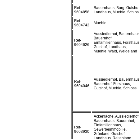
Ref-
Bauernhaus, Burg, Gutshof
9604858
Landhaus, Muehle, Schlos
Ref-
Muehle
9604742
Aussiedlerhof, Bauernhaus
Bauernhof,
Ref-
Einfamilienhaus, Forsthaus
9604626
Gutshof, Landhaus,
Muehle, Wald, Weideland
Aussiedlerhof, Bauernhaus
Ref-
Bauernhof, Forsthaus,
9604046
Gutshof, Muehle, Schloss
Ackerfläche, Aussiedlerhof
Bauernhaus, Bauernhof,
Einfamilienhaus,
Ref-
Gewerbeimmobilie,
9603930
Grünland, Gutshof,
Landhaus, Reitanlage,