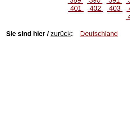
389
390
391
401
402
403
Sie sind hier /
zurück
:
Deutschland