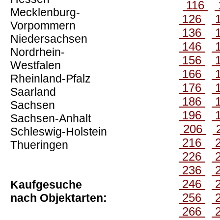
116
Mecklenburg-
126
Vorpommern
136
Niedersachsen
146
Nordrhein-
156
Westfalen
166
Rheinland-Pfalz
176
Saarland
186
Sachsen
196
Sachsen-Anhalt
206
Schleswig-Holstein
216
Thueringen
226
236
246
Kaufgesuche
256
nach Objektarten:
266