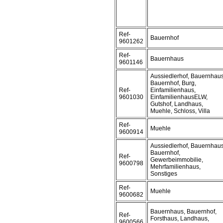
Ref-
Bauernhof
9601262
Ref-
Bauernhaus
9601146
Aussiedlerhof, Bauernhaus
Bauernhof, Burg,
Ref-
Einfamilienhaus,
9601030
EinfamilienhausELW,
Gutshof, Landhaus,
Muehle, Schloss, Villa
Ref-
Muehle
9600914
Aussiedlerhof, Bauernhaus
Bauernhof,
Ref-
Gewerbeimmobilie,
9600798
Mehrfamilienhaus,
Sonstiges
Ref-
Muehle
9600682
Bauernhaus, Bauernhof,
Ref-
Forsthaus, Landhaus,
9600566