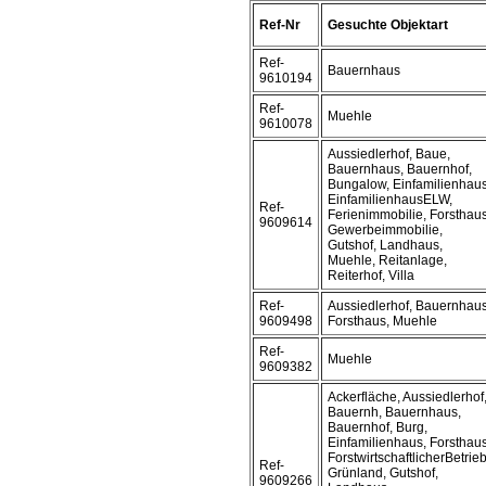
Ref-Nr
Gesuchte Objektart
Ref-
Bauernhaus
9610194
Ref-
Muehle
9610078
Aussiedlerhof, Baue,
Bauernhaus, Bauernhof,
Bungalow, Einfamilienhaus
EinfamilienhausELW,
Ref-
Ferienimmobilie, Forsthaus
9609614
Gewerbeimmobilie,
Gutshof, Landhaus,
Muehle, Reitanlage,
Reiterhof, Villa
Ref-
Aussiedlerhof, Bauernhaus
9609498
Forsthaus, Muehle
Ref-
Muehle
9609382
Ackerfläche, Aussiedlerhof
Bauernh, Bauernhaus,
Bauernhof, Burg,
Einfamilienhaus, Forsthaus
ForstwirtschaftlicherBetrieb
Ref-
Grünland, Gutshof,
9609266