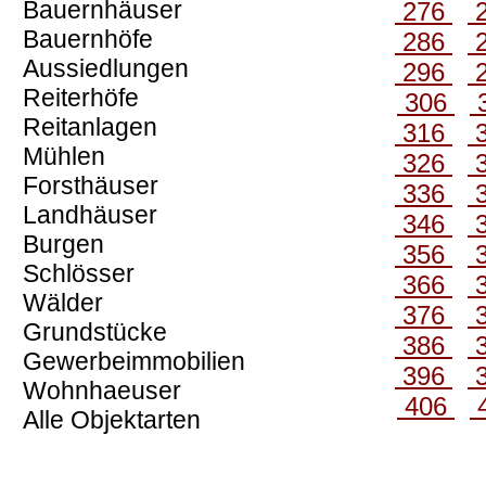
Bauernhäuser
276
Bauernhöfe
286
Aussiedlungen
296
Reiterhöfe
306
Reitanlagen
316
Mühlen
326
Forsthäuser
336
Landhäuser
346
Burgen
356
Schlösser
366
Wälder
376
Grundstücke
386
Gewerbeimmobilien
396
Wohnhaeuser
406
Alle Objektarten