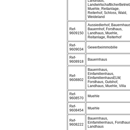
Landhaus,
LandwirtschaftlicherBetrieb
Muehle, Reitanlage,
Reiterhof, Schloss, Wald,
Weideland
Aussiedlerhof, Bauernhaus
Ref-
Bauernhof, Forsthaus,
9609150
Landhaus, Muehle,
Reitanlage, Reiterhof
Ref-
Gewerbeimmobilie
9609034
Ref-
Bauernhaus
9608918
Bauernhaus,
Einfamilienhaus,
Ref-
EinfamilienhausELW,
9608802
Forsthaus, Gutshof,
Landhaus, Muehle, Villa
Ref-
Muehle
9608570
Ref-
Muehle
9608454
Bauernhaus,
Ref-
Einfamilienhaus, Forsthaus
9608222
Landhaus