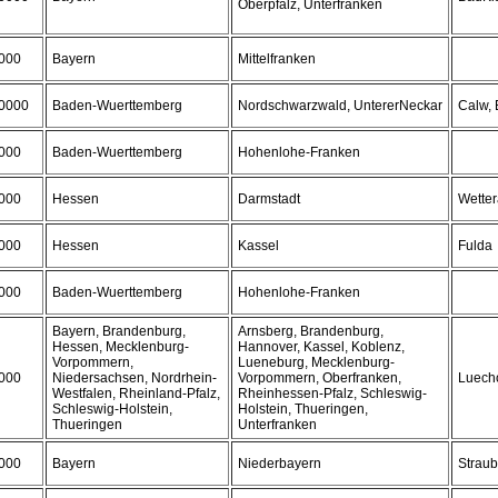
Oberpfalz, Unterfranken
000
Bayern
Mittelfranken
0000
Baden-Wuerttemberg
Nordschwarzwald, UntererNeckar
Calw, 
000
Baden-Wuerttemberg
Hohenlohe-Franken
000
Hessen
Darmstadt
Wetter
000
Hessen
Kassel
Fulda
000
Baden-Wuerttemberg
Hohenlohe-Franken
Bayern, Brandenburg,
Arnsberg, Brandenburg,
Hessen, Mecklenburg-
Hannover, Kassel, Koblenz,
Vorpommern,
Lueneburg, Mecklenburg-
000
Niedersachsen, Nordrhein-
Vorpommern, Oberfranken,
Luech
Westfalen, Rheinland-Pfalz,
Rheinhessen-Pfalz, Schleswig-
Schleswig-Holstein,
Holstein, Thueringen,
Thueringen
Unterfranken
000
Bayern
Niederbayern
Strau