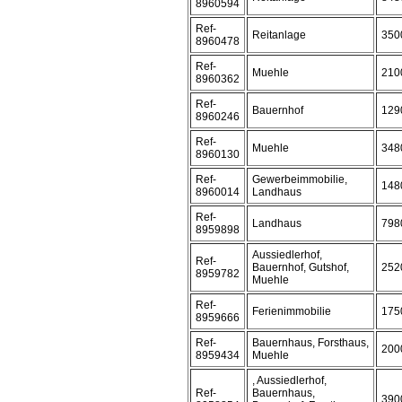
8960594
Ref-
Reitanlage
350
8960478
Ref-
Muehle
210
8960362
Ref-
Bauernhof
129
8960246
Ref-
Muehle
348
8960130
Ref-
Gewerbeimmobilie,
148
8960014
Landhaus
Ref-
Landhaus
798
8959898
Aussiedlerhof,
Ref-
Bauernhof, Gutshof,
252
8959782
Muehle
Ref-
Ferienimmobilie
175
8959666
Ref-
Bauernhaus, Forsthaus,
200
8959434
Muehle
, Aussiedlerhof,
Ref-
Bauernhaus,
390