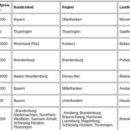
fpreis
Bundesland
Region
Landk
..
000
Bayern
Oberfranken
Wunsie
0
Thueringen
Thueringen
Saalfe
0000
Rheinland-Pfalz
Koblenz
Birken
000
Brandenburg
Brandenburg
Potsda
9000
Baden-Wuerttemberg
Donau-Iller
Biber
000
Bayern
Mittelfranken
Ansba
00
Bayern
Unterfranken
Hassb
, Brandenburg,
, Arnsberg, Brandenburg,
Niedersachsen, Nordrhein-
Braunschweig, Hannover,
000
Westfalen, Sachsen-Anhalt,
Brande
Lueneburg, Magdeburg,
Schleswig-Holstein,
Schleswig-Holstein, Thueringen
Thueringen