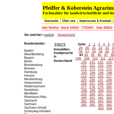
Pfeiffer & Koberstein Agrar
Fachmakler für landwirtschaftliche und lä
Startseite
|
Über uns
|
Impressum & Kontakt
Info-Telefon
Nord: 04503 - 7793957
Süd: 09852 
Sie sind hier /
zurück
:
Deutschland
Bundesländer:
33623
Seite:
1
2
3
4
5
29
30
31
32
33
3
Immobilien
Baden-
56
57
58
59
60
6
Kaufgesuche
Wuerttemberg
83
84
85
86
87
8
in
Bayern
108
109
110
111
11
Deutschland
Berlin
130
131
132
133
Brandenburg
151
152
153
154
Bremen
172
173
174
175
Hamburg
193
194
195
196
Hessen
214
215
216
217
Mecklenburg-
235
236
237
238
Vorpommern
256
257
258
259
Niedersachsen
277
278
279
280
Nordrhein-
298
299
300
301
Westfalen
319
320
321
322
Rheinland-Pfalz
340
341
342
343
Saarland
361
362
363
364
Sachsen
382
383
384
385
Sachsen-Anhalt
403
404
Schleswig-Holstein