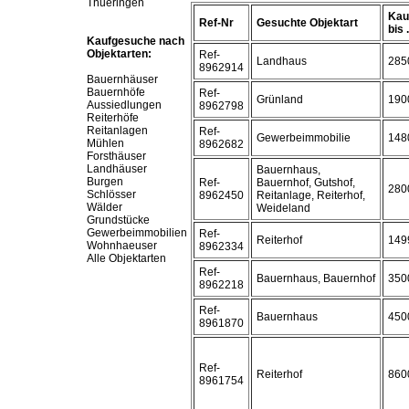
Thueringen
Kau
Ref-Nr
Gesuchte Objektart
bis .
Kaufgesuche nach
Objektarten:
Ref-
Landhaus
285
8962914
Bauernhäuser
Bauernhöfe
Ref-
Grünland
190
Aussiedlungen
8962798
Reiterhöfe
Reitanlagen
Ref-
Gewerbeimmobilie
148
Mühlen
8962682
Forsthäuser
Landhäuser
Bauernhaus,
Burgen
Ref-
Bauernhof, Gutshof,
280
Schlösser
8962450
Reitanlage, Reiterhof,
Wälder
Weideland
Grundstücke
Gewerbeimmobilien
Ref-
Reiterhof
149
Wohnhaeuser
8962334
Alle Objektarten
Ref-
Bauernhaus, Bauernhof
350
8962218
Ref-
Bauernhaus
450
8961870
Ref-
Reiterhof
860
8961754