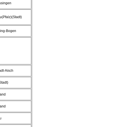
ssingen
(Pfalz)(Stadt)
bing-Bogen
dt-Aisch
Stadt)
land
land
u