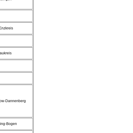
Enzkreis
aukreis
ow-Dannenberg
bing-Bogen