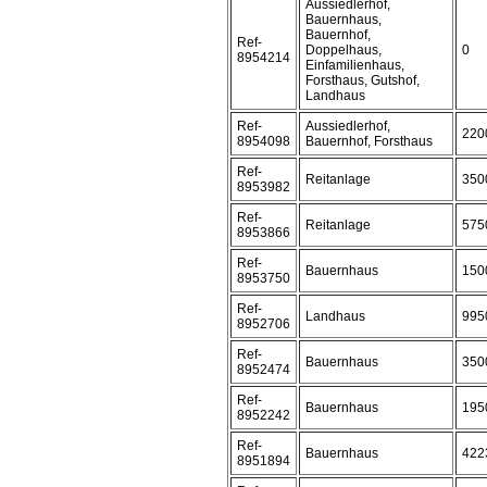
Aussiedlerhof,
Bauernhaus,
Bauernhof,
Ref-
Doppelhaus,
0
8954214
Einfamilienhaus,
Forsthaus, Gutshof,
Landhaus
Ref-
Aussiedlerhof,
220
8954098
Bauernhof, Forsthaus
Ref-
Reitanlage
350
8953982
Ref-
Reitanlage
575
8953866
Ref-
Bauernhaus
150
8953750
Ref-
Landhaus
995
8952706
Ref-
Bauernhaus
350
8952474
Ref-
Bauernhaus
195
8952242
Ref-
Bauernhaus
422
8951894