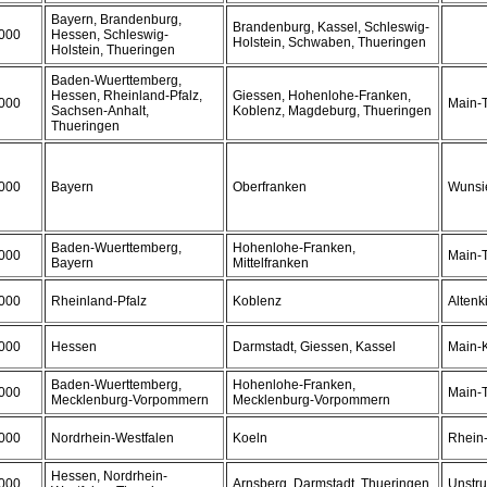
Bayern, Brandenburg,
Brandenburg, Kassel, Schleswig-
000
Hessen, Schleswig-
Holstein, Schwaben, Thueringen
Holstein, Thueringen
Baden-Wuerttemberg,
Hessen, Rheinland-Pfalz,
Giessen, Hohenlohe-Franken,
000
Main-T
Sachsen-Anhalt,
Koblenz, Magdeburg, Thueringen
Thueringen
000
Bayern
Oberfranken
Wunsie
Baden-Wuerttemberg,
Hohenlohe-Franken,
000
Main-T
Bayern
Mittelfranken
000
Rheinland-Pfalz
Koblenz
Altenk
000
Hessen
Darmstadt, Giessen, Kassel
Main-K
Baden-Wuerttemberg,
Hohenlohe-Franken,
000
Main-T
Mecklenburg-Vorpommern
Mecklenburg-Vorpommern
000
Nordrhein-Westfalen
Koeln
Rhein-
Hessen, Nordrhein-
000
Arnsberg, Darmstadt, Thueringen
Unstru