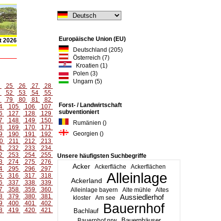
Europäische Union (EU)
t 2026
Deutschland (205)
Österreich (7)
Kroatien (1)
Polen (3)
Ungarn (5)
4
25
26
27
28
1
52
53
54
55
8
79
80
81
82
Forst- / Landwirtschaft
4
105
106
107
subventioniert
6
127
128
129
7
148
149
150
Rumänien ()
8
169
170
171
Georgien ()
9
190
191
192
0
211
212
213
1
232
233
234
2
253
254
255
Unsere häufigsten Suchbegriffe
3
274
275
276
Acker
Ackerfläche
Ackerflächen
4
295
296
297
Alleinlage
5
316
317
318
Ackerland
6
337
338
339
7
358
359
360
Alleinlage bayern
Alte mühle
Altes
8
379
380
381
Aussiedlerhof
kloster
Am see
9
400
401
402
Bauernhof
8
419
420
421
Bachlauf
Bauernhäuser
Bauernhof nrw