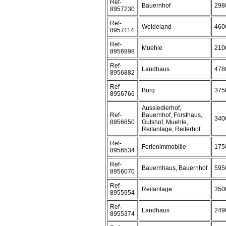
Ref-
Bauernhof
298
8957230
Ref-
Weideland
460
8957114
Ref-
Muehle
210
8956998
Ref-
Landhaus
478
8956882
Ref-
Burg
375
8956766
Aussiedlerhof,
Ref-
Bauernhof, Forsthaus,
340
8956650
Gutshof, Muehle,
Reitanlage, Reiterhof
Ref-
Ferienimmobilie
175
8956534
Ref-
Bauernhaus, Bauernhof
595
8956070
Ref-
Reitanlage
350
8955954
Ref-
Landhaus
249
8955374