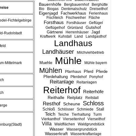
Bauernhöfe
Bergbauernhof
Berghütte
reise
Bio
Biogas
Denkmalschutz
Dreiseithof
Eigenjagd
Fachwerkhaus
Ferienhaus
Fischteich
Fischweiher
Fläche
del-Fichtelgebirge
Forsthaus
Forsthäuser
Geflügel
Gutshof
Geflügelhof
Grünland
Gärtnerei
Jagd
Herrenhäuser
ld-Rudolstadt
Kraftwerk
Kuhstall
Land
Landgasthof
Landhaus
feld
Landhäuser
Milchviehbetrieb
Mühle
Muehle
m-Mittelmark
Mühle bayern
Mühlen
Pferd
Pferde
Pfarrhaus
Pferdehaltung
Pferdehof
Ponyhof
ach
Reitanlage
Reitanlagen
Reiterhof
Reiterhöfe
ch
Reithalle
Reitplatz
Reitstall
Schloss
Resthof
Scheune
erge
Stall
Schloß
Schlösser
Schmiede
Teich
Teiche
Tierhaltung
Turm
Vierkanthof
Vierseitenhof
Vierseithof
Villa
Waldflächen
Waldgrundstück
nburg(Stadt)
Wasser
Wassergrundstück
Wasserkraft
Wasserkraftanlage