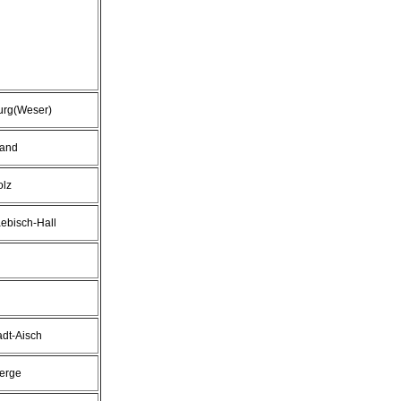
urg(Weser)
land
olz
ebisch-Hall
dt-Aisch
erge