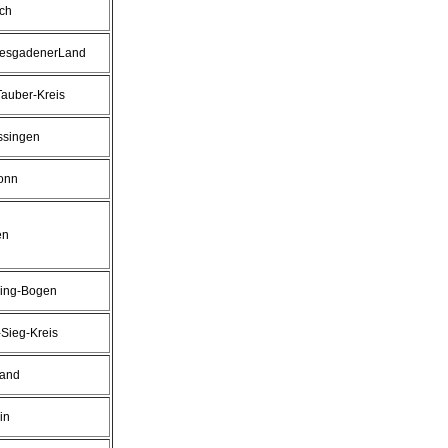
ch
tesgadenerLand
auber-Kreis
ssingen
onn
en
bing-Bogen
Sieg-Kreis
land
in