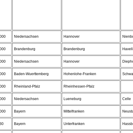
000
Niedersachsen
Hannover
Nienb
000
Brandenburg
Brandenburg
Havel
000
Niedersachsen
Hannover
Dieph
000
Baden-Wuerttemberg
Hohenlohe-Franken
Schwa
000
Rheinland-Pfalz
Rheinhessen-Pfalz
000
Niedersachsen
Lueneburg
Celle
000
Bayern
Mittelfranken
Neusta
30
Bayern
Unterfranken
Hassb