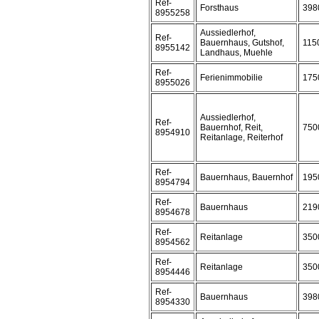
Ref-
Forsthaus
398
8955258
Aussiedlerhof,
Ref-
Bauernhaus, Gutshof,
115
8955142
Landhaus, Muehle
Ref-
Ferienimmobilie
175
8955026
Aussiedlerhof,
Ref-
Bauernhof, Reit,
750
8954910
Reitanlage, Reiterhof
Ref-
Bauernhaus, Bauernhof
195
8954794
Ref-
Bauernhaus
219
8954678
Ref-
Reitanlage
350
8954562
Ref-
Reitanlage
350
8954446
Ref-
Bauernhaus
398
8954330