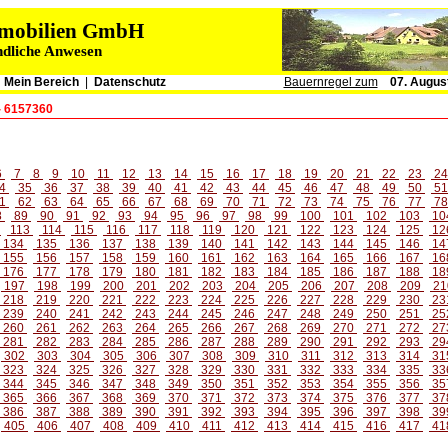
immobilien GmbH
ndliche Anwesen
|
Mein Bereich
|
Datenschutz
Bauernregel zum
07. Augus
- 6157360
6
7
8
9
10
11
12
13
14
15
16
17
18
19
20
21
22
23
2
4
35
36
37
38
39
40
41
42
43
44
45
46
47
48
49
50
5
1
62
63
64
65
66
67
68
69
70
71
72
73
74
75
76
77
7
8
89
90
91
92
93
94
95
96
97
98
99
100
101
102
103
10
2
113
114
115
116
117
118
119
120
121
122
123
124
125
12
134
135
136
137
138
139
140
141
142
143
144
145
146
14
155
156
157
158
159
160
161
162
163
164
165
166
167
16
176
177
178
179
180
181
182
183
184
185
186
187
188
18
197
198
199
200
201
202
203
204
205
206
207
208
209
21
218
219
220
221
222
223
224
225
226
227
228
229
230
23
239
240
241
242
243
244
245
246
247
248
249
250
251
25
260
261
262
263
264
265
266
267
268
269
270
271
272
27
281
282
283
284
285
286
287
288
289
290
291
292
293
29
302
303
304
305
306
307
308
309
310
311
312
313
314
31
323
324
325
326
327
328
329
330
331
332
333
334
335
33
344
345
346
347
348
349
350
351
352
353
354
355
356
35
365
366
367
368
369
370
371
372
373
374
375
376
377
37
386
387
388
389
390
391
392
393
394
395
396
397
398
39
405
406
407
408
409
410
411
412
413
414
415
416
417
41