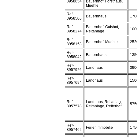
8958854
Bauernhof, Forsthaus,
Muehle
Ref-
Bauernhaus
170
8958506
Ref-
Bauernhof, Gutshof,
100
8958274
Reitanlage
Ref-
Bauernhof, Muehle
252
8958158
Ref-
Bauernhaus
135
8958042
Ref-
Landhaus
390
8957926
Ref-
Landhaus
150
8957694
Ref-
Landhaus, Reitanlag,
575
8957578
Reitanlage, Reiterhof
Ref-
Ferienimmobilie
175
8957462