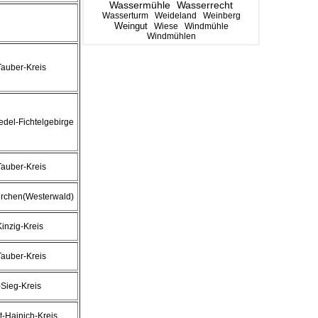
Wassermühle
Wasserrecht
Wasserturm
Weideland
Weinberg
Weingut
Wiese
Windmühle
Windmühlen
auber-Kreis
del-Fichtelgebirge
auber-Kreis
irchen(Westerwald)
inzig-Kreis
auber-Kreis
Sieg-Kreis
t-Hainich-Kreis