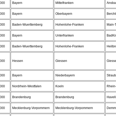
000
Bayern
Mittelfranken
Ansba
000
Bayern
Oberbayern
Berch
000
Baden-Wuerttemberg
Hohenlohe-Franken
Main-T
000
Bayern
Unterfranken
BadKi
000
Baden-Wuerttemberg
Hohenlohe-Franken
Heilbr
000
Hessen
Giessen
Giess
000
Bayern
Niederbayern
Strau
000
Nordrhein-Westfalen
Koeln
Rhein-
000
Brandenburg
Brandenburg
Havel
000
Mecklenburg-Vorpommern
Mecklenburg-Vorpommern
Demm