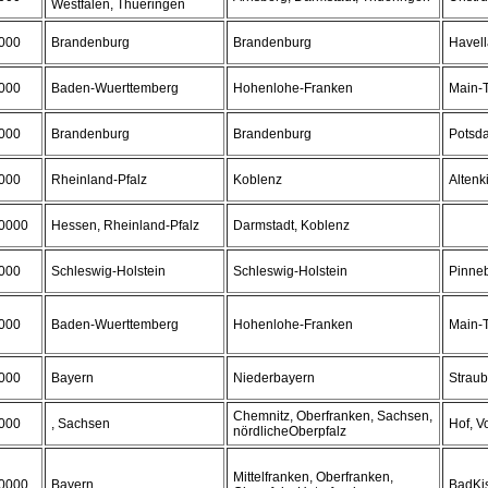
Westfalen, Thueringen
000
Brandenburg
Brandenburg
Havel
000
Baden-Wuerttemberg
Hohenlohe-Franken
Main-T
000
Brandenburg
Brandenburg
Potsda
000
Rheinland-Pfalz
Koblenz
Altenk
0000
Hessen, Rheinland-Pfalz
Darmstadt, Koblenz
000
Schleswig-Holstein
Schleswig-Holstein
Pinne
000
Baden-Wuerttemberg
Hohenlohe-Franken
Main-T
000
Bayern
Niederbayern
Strau
Chemnitz, Oberfranken, Sachsen,
000
, Sachsen
Hof, V
nördlicheOberpfalz
Mittelfranken, Oberfranken,
0000
Bayern
BadKi