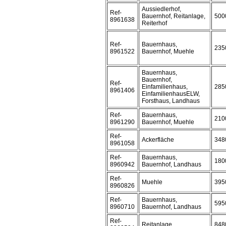
Aussiedlerhof,
Ref-
Bauernhof, Reitanlage,
500
8961638
Reiterhof
Ref-
Bauernhaus,
235
8961522
Bauernhof, Muehle
Bauernhaus,
Bauernhof,
Ref-
Einfamilienhaus,
285
8961406
EinfamilienhausELW,
Forsthaus, Landhaus
Ref-
Bauernhaus,
210
8961290
Bauernhof, Muehle
Ref-
Ackerfläche
348
8961058
Ref-
Bauernhaus,
180
8960942
Bauernhof, Landhaus
Ref-
Muehle
395
8960826
Ref-
Bauernhaus,
595
8960710
Bauernhof, Landhaus
Ref-
Reitanlage
848