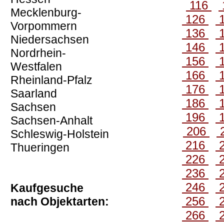
116
Mecklenburg-
126
Vorpommern
136
Niedersachsen
146
Nordrhein-
156
Westfalen
166
Rheinland-Pfalz
176
Saarland
186
Sachsen
196
Sachsen-Anhalt
206
Schleswig-Holstein
216
Thueringen
226
236
246
Kaufgesuche
256
nach Objektarten:
266