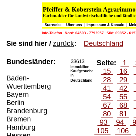
Pfeiffer & Koberstein Agrarimm
Fachmakler für landwirtschaftliche und ländli
Startseite
|
Über uns
|
Impressum & Kontakt
|
Mei
Info-Telefon
Nord: 04503 - 7793957
Süd: 09852 - 61
Sie sind hier /
zurück
:
Deutschland
Bundesländer:
33613
Seite:
1
Immobilien
15
16
Kaufgesuche
in
Baden-
28
29
Deutschland
Wuerttemberg
41
42
Bayern
54
55
Berlin
67
68
Brandenburg
80
81
Bremen
93
94
Hamburg
105
106
Hessen