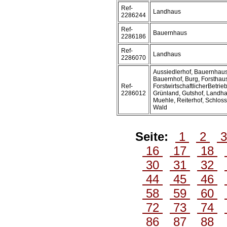
Ref-
Landhaus
2286244
Ref-
Bauernhaus
2286186
Ref-
Landhaus
2286070
Aussiedlerhof, Bauernhaus
Bauernhof, Burg, Forsthau
Ref-
ForstwirtschaftlicherBetrieb
2286012
Grünland, Gutshof, Landha
Muehle, Reiterhof, Schloss
Wald
Seite:
1
2
16
17
18
30
31
32
44
45
46
58
59
60
72
73
74
86
87
88