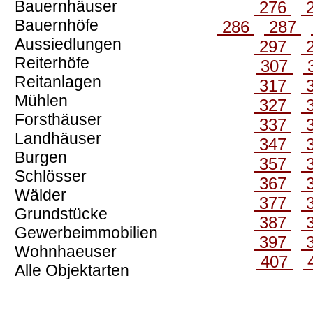
Bauernhäuser
276
Bauernhöfe
286
287
Aussiedlungen
297
Reiterhöfe
307
Reitanlagen
317
Mühlen
327
Forsthäuser
337
Landhäuser
347
Burgen
357
Schlösser
367
Wälder
377
Grundstücke
387
Gewerbeimmobilien
397
Wohnhaeuser
407
Alle Objektarten