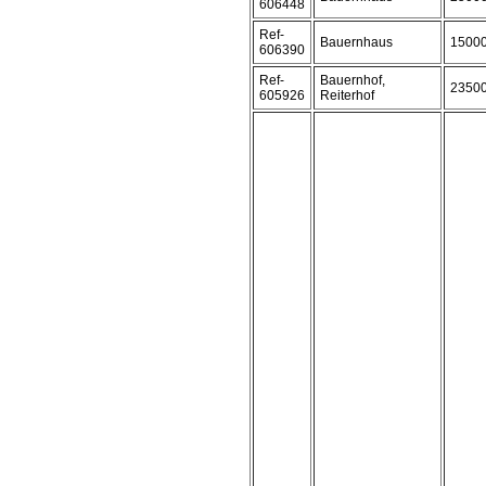
606448
Ref-
Bauernhaus
1500
606390
Ref-
Bauernhof,
2350
605926
Reiterhof