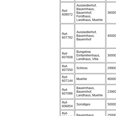
Aussiedlerhof,
Bauernhaus,
Ref-
Bauernhof,
3600
608072
Forsthaus,
Landhaus, Muehle
Aussiedlerhof,
Ref-
Bauernhaus,
4000
607782
Bauernhof
Bungalow,
Ref-
Einfamilienhaus,
3000
607608
Landhaus, Villa
Ref-
Schloss
2990
607550
Ref-
Muehle
9000
607144
Bauernhaus,
Ref-
Bauernhof,
2390
607086
Landhaus, Muehle
Ref-
Sonstiges
5000
606854
Ref-
Bauernhaus
2500