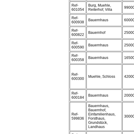
Ref-
Burg, Muehle,
9900
601054
Reiterhof, Villa
Ref-
Bauernhaus
6000
600938
Ref-
Bauernhof
2500
600822
Ref-
Bauernhaus
2500
600590
Ref-
Bauernhaus
1650
600358
Ref-
Muehle, Schloss
4200
600300
Ref-
Bauernhaus
2000
600184
Bauernhaus,
Bauernhof,
Ref-
Einfamilienhaus,
3000
599836
Forsthaus,
Grundstück,
Landhaus