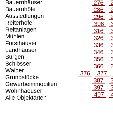
Bauernhäuser
276
Bauernhöfe
286
Aussiedlungen
296
Reiterhöfe
306
Reitanlagen
316
Mühlen
326
Forsthäuser
336
Landhäuser
346
Burgen
356
Schlösser
366
Wälder
376
377
Grundstücke
387
Gewerbeimmobilien
397
Wohnhaeuser
407
Alle Objektarten