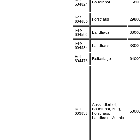
Ref-
Bauernhof
1580
604824
Ref-
Forsthaus
2980
604650
Ref-
Landhaus
3800
604592
Ref-
Landhaus
3800
604534
Ref-
Reitanlage
6400
604476
Aussiedlerhof,
Ref-
Bauernhof, Burg,
5000
603838
Forsthaus,
Landhaus, Muehle