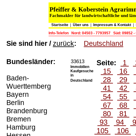
Pfeiffer & Koberstein Agrari
Fachmakler für landwirtschaftliche und lä
Startseite
|
Über uns
|
Impressum & Kontakt
|
Info-Telefon
Nord: 04503 - 7793957
Süd: 09852 -
Sie sind hier /
zurück
:
Deutschland
Bundesländer:
33613
Seite:
1
Immobilien
15
16
Kaufgesuche
in
Baden-
28
29
Deutschland
Wuerttemberg
41
42
Bayern
54
55
Berlin
67
68
Brandenburg
80
81
Bremen
93
94
Hamburg
105
106
Hessen