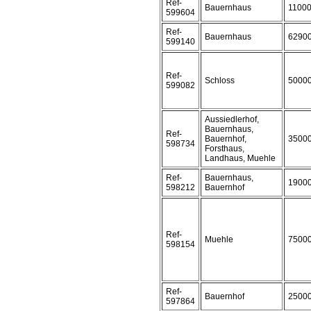
Ref-
Bauernhaus
1100
599604
Ref-
Bauernhaus
6290
599140
Ref-
Schloss
5000
599082
Aussiedlerhof,
Bauernhaus,
Ref-
Bauernhof,
3500
598734
Forsthaus,
Landhaus, Muehle
Ref-
Bauernhaus,
1900
598212
Bauernhof
Ref-
Muehle
7500
598154
Ref-
Bauernhof
2500
597864