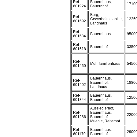
Ref-
Bauernhaus,
1710
601924
Bauernhof
Burg,
Ref-
Gewerbeimmobilie,
1225
601692
Landhaus
Ref-
Bauernhaus
9500
601634
Ref-
Bauernhof
3350
601518
Ref-
Mehrfamilienhaus
5450
601460
Bauernhaus,
Ref-
Bauernhof,
1880
601402
Landhaus
Ref-
Bauernhaus,
1250
601344
Bauernhof
Aussiedlerhof,
Ref-
Bauernhaus,
2200
601286
Bauernhof,
Muehle, Reiterhof
Ref-
Bauernhaus,
2900
601170
Bauernhof