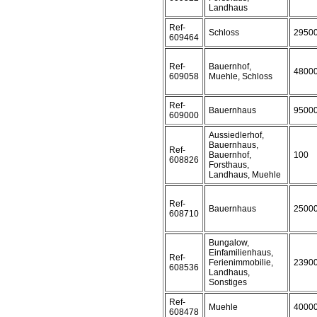
Landhaus
Ref-
Schloss
2950
609464
Ref-
Bauernhof,
4800
609058
Muehle, Schloss
Ref-
Bauernhaus
9500
609000
Aussiedlerhof,
Bauernhaus,
Ref-
Bauernhof,
100
608826
Forsthaus,
Landhaus, Muehle
Ref-
Bauernhaus
2500
608710
Bungalow,
Einfamilienhaus,
Ref-
Ferienimmobilie,
2390
608536
Landhaus,
Sonstiges
Ref-
Muehle
4000
608478