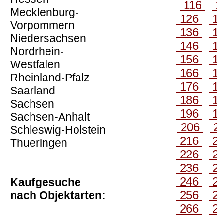
116
Mecklenburg-
126
Vorpommern
136
Niedersachsen
146
Nordrhein-
156
Westfalen
166
Rheinland-Pfalz
176
Saarland
186
Sachsen
196
Sachsen-Anhalt
206
Schleswig-Holstein
216
Thueringen
226
236
246
Kaufgesuche
256
nach Objektarten:
266