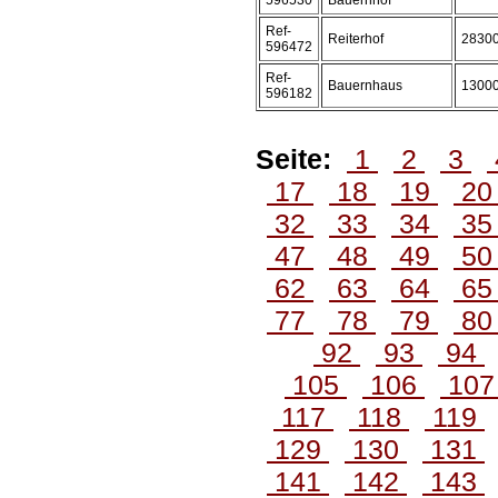
596530
Bauernhof
Ref-
Reiterhof
2830
596472
Ref-
Bauernhaus
1300
596182
Seite:
1
2
3
17
18
19
2
32
33
34
3
47
48
49
5
62
63
64
6
77
78
79
8
92
93
94
105
106
10
117
118
119
129
130
131
141
142
143