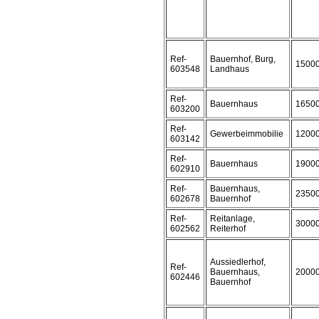
Ref-
Bauernhof, Burg,
1500
603548
Landhaus
Ref-
Bauernhaus
1650
603200
Ref-
Gewerbeimmobilie
1200
603142
Ref-
Bauernhaus
1900
602910
Ref-
Bauernhaus,
2350
602678
Bauernhof
Ref-
Reitanlage,
3000
602562
Reiterhof
Aussiedlerhof,
Ref-
Bauernhaus,
2000
602446
Bauernhof