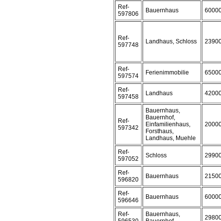
Ref-
Bauernhaus
6000
597806
Ref-
Landhaus, Schloss
2390
597748
Ref-
Ferienimmobilie
6500
597574
Ref-
Landhaus
4200
597458
Bauernhaus,
Bauernhof,
Ref-
Einfamilienhaus,
2000
597342
Forsthaus,
Landhaus, Muehle
Ref-
Schloss
2990
597052
Ref-
Bauernhaus
2150
596820
Ref-
Bauernhaus
6000
596646
Ref-
Bauernhaus,
2980