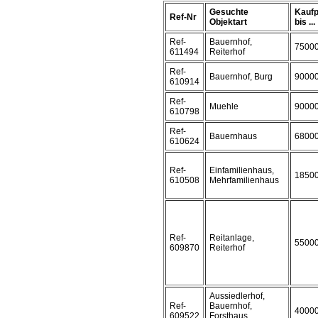
Gesuchte
Kaufp
Ref-Nr
Objektart
bis ...
Ref-
Bauernhof,
7500
611494
Reiterhof
Ref-
Bauernhof, Burg
9000
610914
Ref-
Muehle
9000
610798
Ref-
Bauernhaus
6800
610624
Ref-
Einfamilienhaus,
1850
610508
Mehrfamilienhaus
Ref-
Reitanlage,
5500
609870
Reiterhof
Aussiedlerhof,
Ref-
Bauernhof,
4000
609522
Forsthaus,