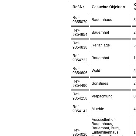
K
Ref-Nr
Gesuchte Objektart
b
Ref-
Bauernhaus
3
9855070
Ref-
Bauernhof
2
9854954
Ref-
Reitanlage
5
9854838
Ref-
Bauernhof
1
9854722
Ref-
Wald
5
9854606
Ref-
Sonstiges
2
9854490
Ref-
Verpachtung
0
9854258
Ref-
Muehle
4
9854142
Aussiedlerhof,
Bauernhaus,
Bauernhof, Burg,
Ref-
Einfamilienhaus,
1
9854026