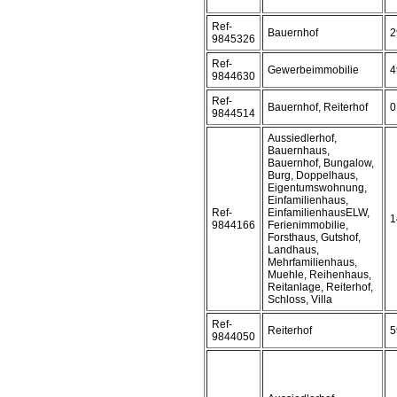
Ref-
Bauernhof
2
9845326
Ref-
Gewerbeimmobilie
4
9844630
Ref-
Bauernhof, Reiterhof
0
9844514
Aussiedlerhof,
Bauernhaus,
Bauernhof, Bungalow,
Burg, Doppelhaus,
Eigentumswohnung,
Einfamilienhaus,
Ref-
EinfamilienhausELW,
1
9844166
Ferienimmobilie,
Forsthaus, Gutshof,
Landhaus,
Mehrfamilienhaus,
Muehle, Reihenhaus,
Reitanlage, Reiterhof,
Schloss, Villa
Ref-
Reiterhof
5
9844050