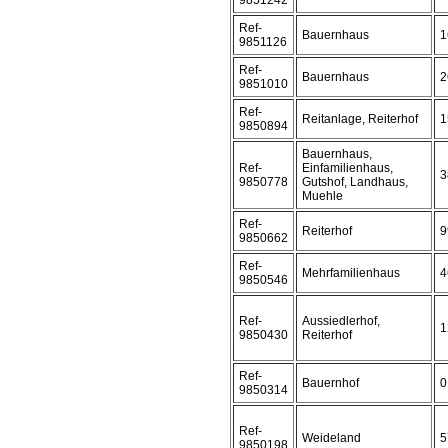
9851242
Ref-
Bauernhaus
1
9851126
Ref-
Bauernhaus
2
9851010
Ref-
Reitanlage, Reiterhof
1
9850894
Bauernhaus,
Ref-
Einfamilienhaus,
3
9850778
Gutshof, Landhaus,
Muehle
Ref-
Reiterhof
9
9850662
Ref-
Mehrfamilienhaus
4
9850546
Ref-
Aussiedlerhof,
1
9850430
Reiterhof
Ref-
Bauernhof
0
9850314
Ref-
Weideland
5
9850198