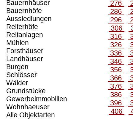
Bauernhäuser
276
Bauernhöfe
286
Aussiedlungen
296
Reiterhöfe
306
Reitanlagen
316
Mühlen
326
Forsthäuser
336
Landhäuser
346
Burgen
356
Schlösser
366
Wälder
376
Grundstücke
386
Gewerbeimmobilien
396
Wohnhaeuser
406
Alle Objektarten