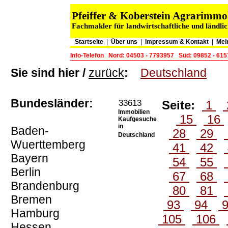
Pfeiffer & Koberstein Agrarimm
Fachmakler für landwirtschaftliche und ländli
Startseite
|
Über uns
|
Impressum & Kontakt
|
Mei
Info-Telefon
Nord: 04503 - 7793957
Süd: 09852 - 61
Sie sind hier /
zurück
:
Deutschland
Bundesländer:
33613
Seite:
1
Immobilien
15
16
Kaufgesuche
in
Baden-
28
29
Deutschland
Wuerttemberg
41
42
Bayern
54
55
Berlin
67
68
Brandenburg
80
81
Bremen
93
94
Hamburg
105
106
Hessen