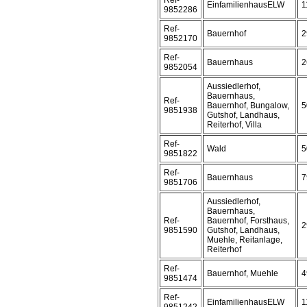
Ref-
EinfamilienhausELW
1
9852286
Ref-
Bauernhof
2
9852170
Ref-
Bauernhaus
2
9852054
Aussiedlerhof,
Bauernhaus,
Ref-
Bauernhof, Bungalow,
5
9851938
Gutshof, Landhaus,
Reiterhof, Villa
Ref-
Wald
5
9851822
Ref-
Bauernhaus
7
9851706
Aussiedlerhof,
Bauernhaus,
Ref-
Bauernhof, Forsthaus,
2
9851590
Gutshof, Landhaus,
Muehle, Reitanlage,
Reiterhof
Ref-
Bauernhof, Muehle
4
9851474
Ref-
EinfamilienhausELW
1