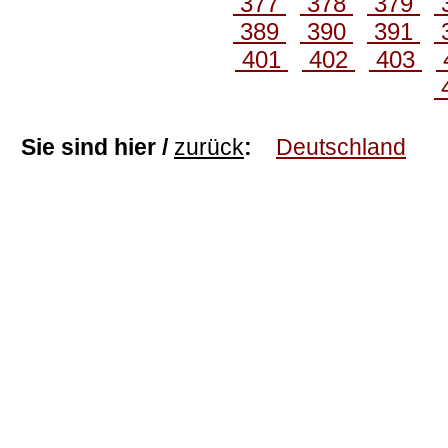
377
378
379
389
390
391
401
402
403
Sie sind hier /
zurück
:
Deutschland